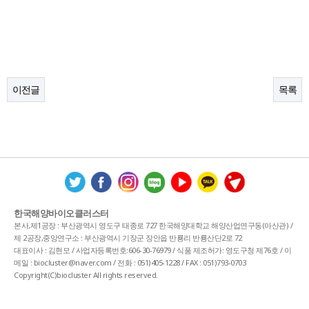
이전글
목록
한국해양바이오클러스터
본사,제1공장 : 부산광역시 영도구 태종로 727 한국해양대학교 해양산업연구동(아산관) /
제 2공장,중앙연구소 : 부산광역시 기장군 장안읍 반룡리 반룡산단2로 72
대표이사 : 김현모 / 사업자등록번호:606-30-76979 / 식품 제조허가: 영도구청 제76호 / 이
메일 : biocluster@naver.com / 전화 : 051)405-1228 / FAX : 051)793-0703
Copyright(C)biocluster All rights reserved.